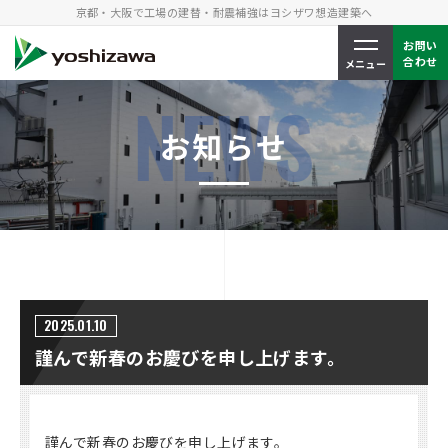
京都・大阪で工場
の建替・耐震補強はヨシザワ想造建築へ
お問い
合わせ
メニュー
NEWS
お知らせ
2025.01.10
謹んで新春のお慶びを申し上げます。
謹んで新春のお慶びを申し上げます。