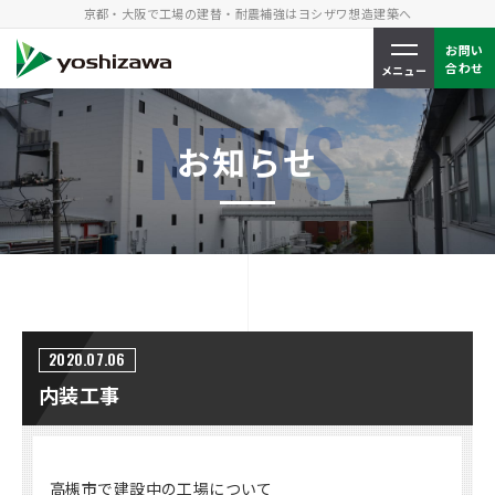
京都・大阪で工場
の建替・耐震補強はヨシザワ想造建築へ
お問い
合わせ
メニュー
NEWS
お知らせ
2020.07.06
内装工事
高槻市で建設中の工場について