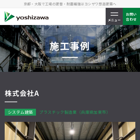
京都・大阪で工場
の建替・耐震補強はヨシザワ想造建築へ
お問い
合わせ
メニュー
CASE
施工事例
株式会社A
システム建築
プラスチック製造業
（兵庫県加東市）